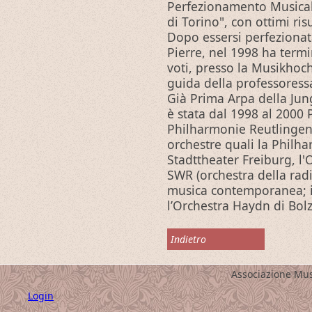
Perfezionamento Musicale
di Torino", con ottimi risu
Dopo essersi perfezionata
Pierre, nel 1998 ha termi
voti, presso la Musikhochs
guida della professoressa
Già Prima Arpa della Jun
è stata dal 1998 al 2000
Philharmonie Reutlingen
orchestre quali la Philh
Stadttheater Freiburg, l'O
SWR (orchestra della rad
musica contemporanea; i
l’Orchestra Haydn di Bol
Indietro
Associazione Mus
Login