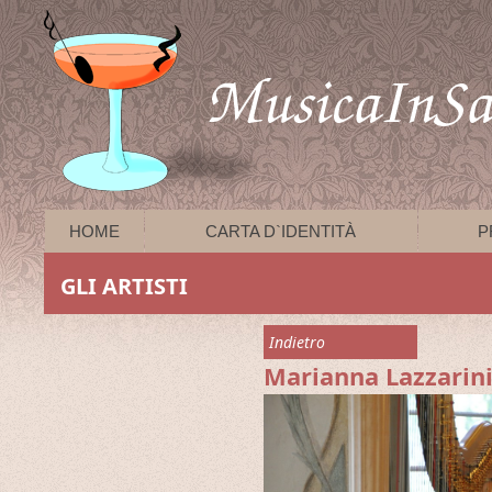
HOME
CARTA D`IDENTITÀ
P
GLI ARTISTI
Indietro
Marianna Lazzarin